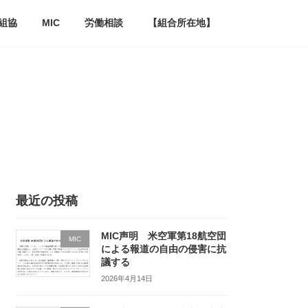
組協
MIC
労働相談
【組合所在地】
最近の投稿
MIC声明 米空軍第18航空団
MIC
による報道の自由の侵害に抗
議する
2026年4月14日