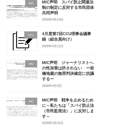
MIC声明 スパイ防止関連法
MIC
制の制定に反対する市民団体
共同声明
2026年4月14日
4月度第7回CCU理事会議事
CCU
録（組合員向け）
2026年4月11日
MIC声明 ジャーナリストへ
MIC
の性加害は許されない ー前
橋地裁の無罪判決確定に抗議
するー
2026年4月3日
MIC声明 戦争を止めるため
MIC
に～私たちは「スパイ防止法
（市民監視法）」に反対しま
す～
2026年3月31日