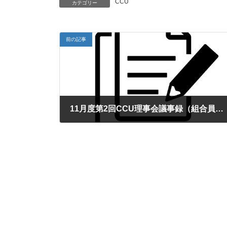
CCU
カテゴリー
e
:
前の記事
11月度第2回CCU理事会議事録（組合員向け）
2025年11月14日