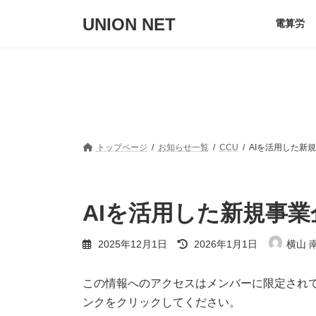
コ
ナ
UNION NET
ン
ビ
電算労
テ
ゲ
ン
ー
ツ
シ
へ
ョ
ス
ン
キ
に
ッ
移
プ
動
トップページ
お知らせ一覧
CCU
AIを活用した新
AIを活用した新規事
最
2025年12月1日
2026年1月1日
横山 
終
更
新
この情報へのアクセスはメンバーに限定され
日
ンクをクリックしてください。
時
: