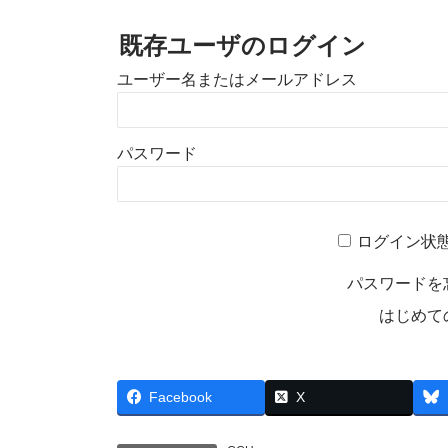
既存ユーザのログイン
ユーザー名またはメールアドレス
パスワード
A
ログイン状
l
t
パスワードを
e
はじめて
r
n
a
t
Facebook
X
i
v