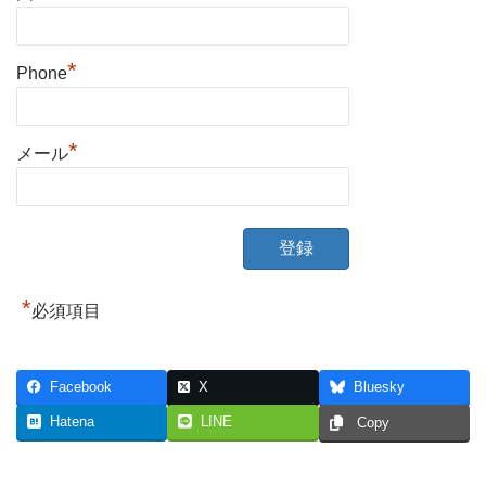
*
Phone
*
メール
A
l
t
*
必須項目
e
r
n
Facebook
X
Bluesky
a
t
Hatena
LINE
Copy
i
v