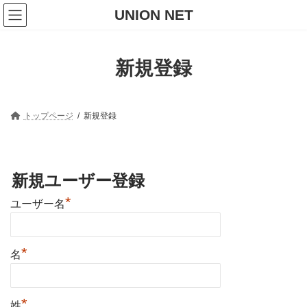
コ
ナ
UNION NET
ン
ビ
テ
ゲ
ン
ー
ツ
シ
新規登録
へ
ョ
ス
ン
キ
に
ッ
移
プ
動
トップページ
新規登録
新規ユーザー登録
*
ユーザー名
*
名
*
姓