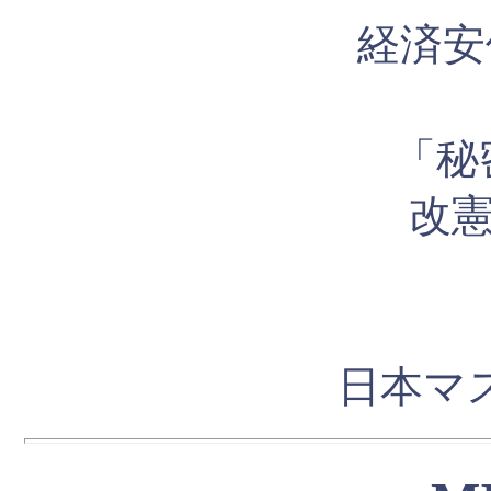
経済安
「秘
改
日本マス