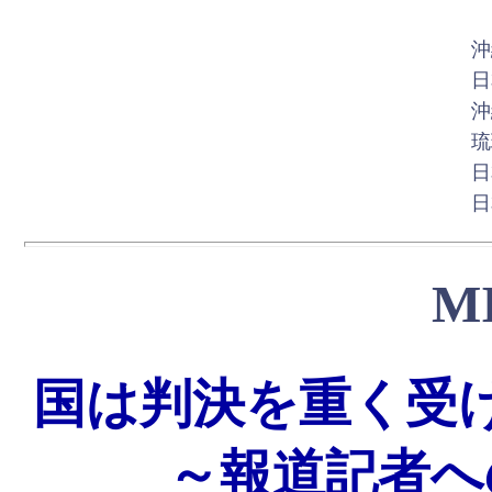
沖
日
沖
琉
日
日
M
国は判決を重く受
～報道記者へ