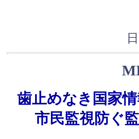
日
M
歯止めなき国家情
市民監視防ぐ