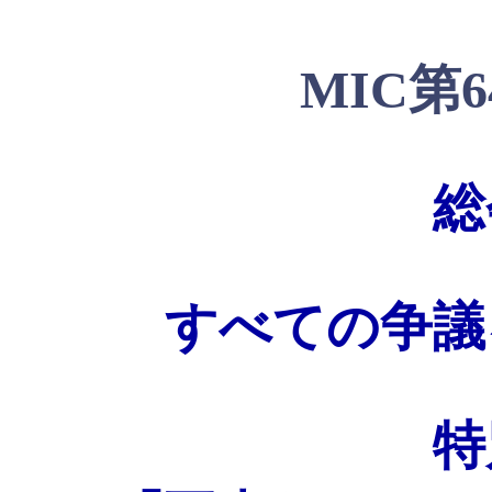
MIC第
総
すべての争議
特