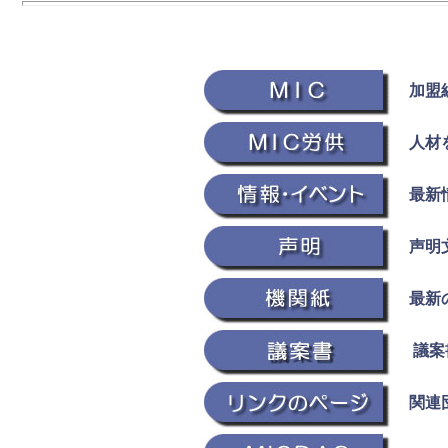
加盟
人材を
最新情
声明文
最新の
議案書
関連団