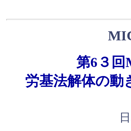
M
第6３回
労基法解体の動
日